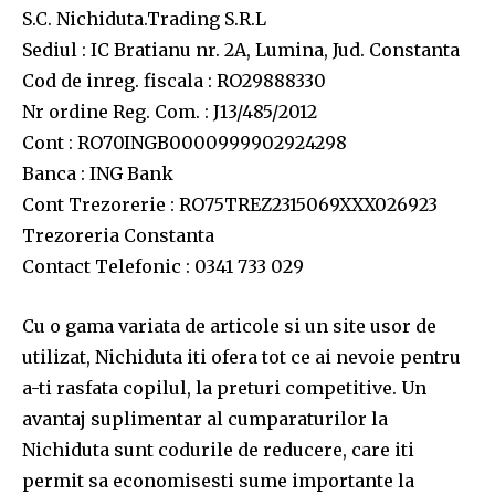
S.C. Nichiduta.Trading S.R.L
Sediul : IC Bratianu nr. 2A, Lumina, Jud. Constanta
Cod de inreg. fiscala : RO29888330
Nr ordine Reg. Com. : J13/485/2012
Cont : RO70INGB0000999902924298
Banca : ING Bank
Cont Trezorerie : RO75TREZ2315069XXX026923
Trezoreria Constanta
Contact Telefonic : 0341 733 029
Cu o gama variata de articole si un site usor de
utilizat, Nichiduta iti ofera tot ce ai nevoie pentru
a-ti rasfata copilul, la preturi competitive. Un
avantaj suplimentar al cumparaturilor la
Nichiduta sunt codurile de reducere, care iti
permit sa economisesti sume importante la